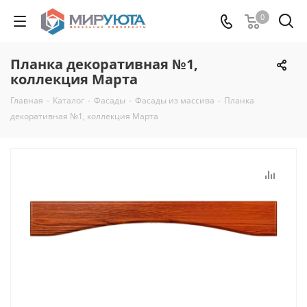
0
Планка декоративная №1,
коллекция Марта
Главная
-
Каталог
-
Фасады
-
Фасады из массива
-
Планка
декоративная №1, коллекция Марта