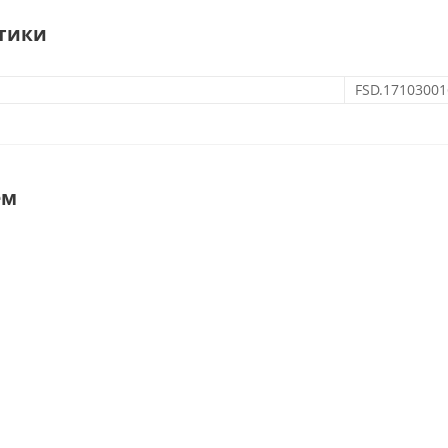
тики
FSD.17103001
ем