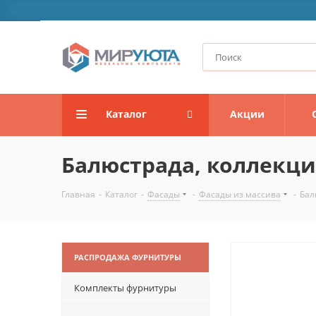
Каталог
Акции
Балюстрада, коллекци
Главная
-
Каталог
-
Фасады
-
Фасады из массива
-
Бал
РАСПРОДАЖА ФУРНИТУРЫ
Комплекты фурнитуры