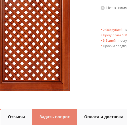
Нет в нали
•
2 000 рублей
- 
•
Предоплата 10
•
3-5 дней
- посту
•
Просим предвар
Отзывы
Задать вопрос
Оплата и доставка