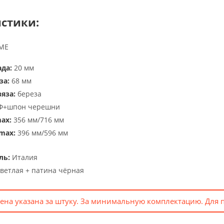
стики:
IME
да:
20 мм
за:
68 мм
яза:
береза
+шпон черешни
ax:
356 мм/716 мм
max:
396 мм/596 мм
ль:
Италия
ветлая + патина чёрная
ена указана за штуку. За минимальную комплектацию. Для 