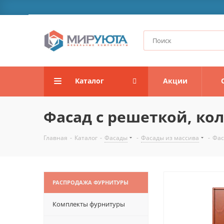
Каталог
Акции
Фасад с решеткой, ко
Главная
-
Каталог
-
Фасады
-
Фасады из массива
-
Фас
РАСПРОДАЖА ФУРНИТУРЫ
Комплекты фурнитуры