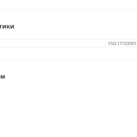
тики
FSD.17103001
ем