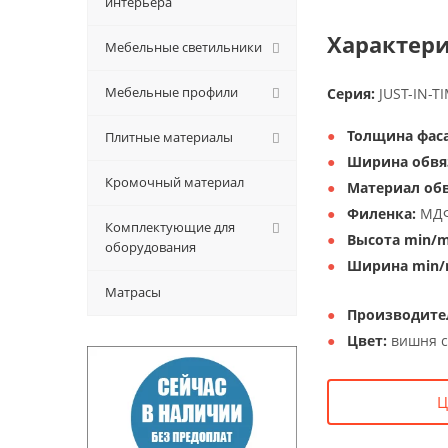
интерьера
Характери
Мебельные светильники
Мебельные профили
Серия:
JUST-IN-T
Толщина фаса
Плитные материалы
Ширина обвя
Кромочный материал
Материал обв
Филенка:
МДФ
Комплектующие для
Высота min/m
оборудования
Ширина min/
Матрасы
Производите
Цвет:
вишня с
Ц