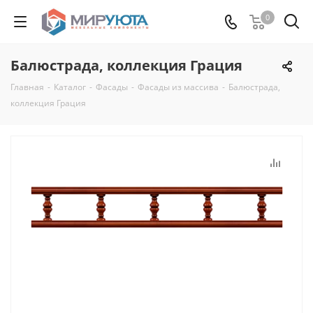
0
Балюстрада, коллекция Грация
Главная
-
Каталог
-
Фасады
-
Фасады из массива
-
Балюстрада,
коллекция Грация