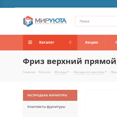
Каталог
Акции
Фриз верхний прямой
Главная
-
Каталог
-
Фасады
-
Фасады из массива
-
Фри
РАСПРОДАЖА ФУРНИТУРЫ
Комплекты фурнитуры