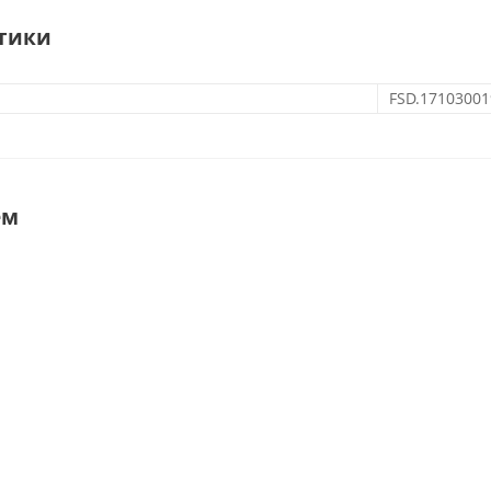
тики
FSD.17103001
ем