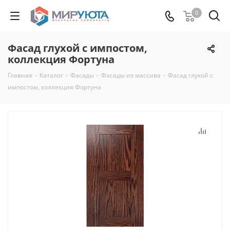
0
Фасад глухой с импостом,
коллекция Фортуна
Главная
-
Каталог
-
Фасады
-
Фасады из массива
-
Фасад глухой с
импостом, коллекция Фортуна