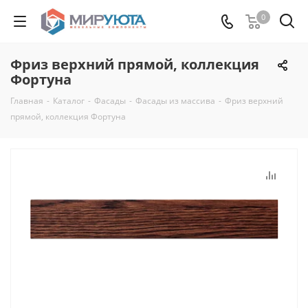
0
Фриз верхний прямой, коллекция
Фортуна
Главная
-
Каталог
-
Фасады
-
Фасады из массива
-
Фриз верхний
прямой, коллекция Фортуна