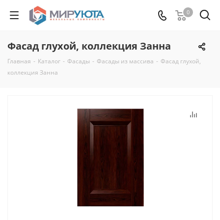
0
Фасад глухой, коллекция Занна
Главная
-
Каталог
-
Фасады
-
Фасады из массива
-
Фасад глухой,
коллекция Занна