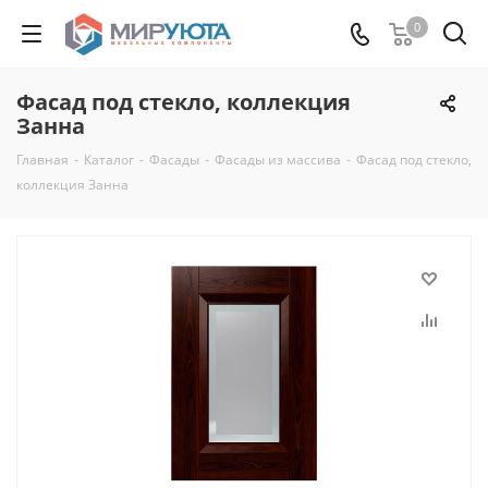
0
Фасад под стекло, коллекция
Занна
Главная
-
Каталог
-
Фасады
-
Фасады из массива
-
Фасад под стекло,
коллекция Занна