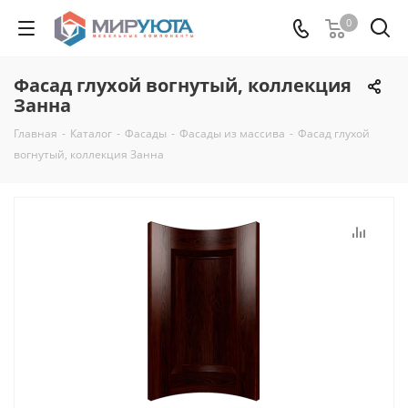
0
Фасад глухой вогнутый, коллекция
Занна
Главная
-
Каталог
-
Фасады
-
Фасады из массива
-
Фасад глухой
вогнутый, коллекция Занна