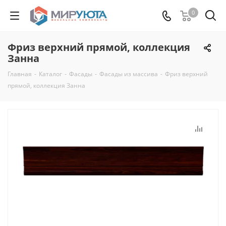
0
Фриз верхний прямой, коллекция
Занна
Главная
-
Каталог
-
Фасады
-
Фасады из массива
-
Фриз верхний
прямой, коллекция Занна