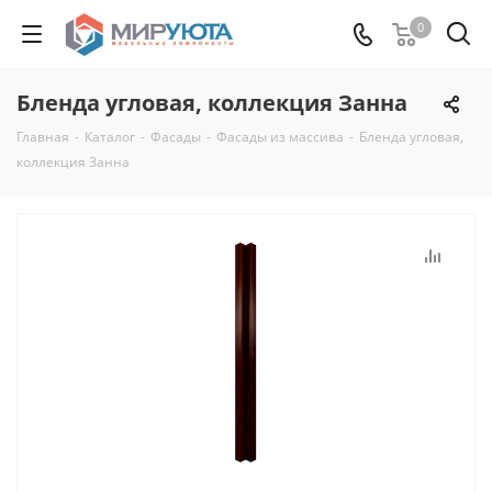
0
Бленда угловая, коллекция Занна
Главная
-
Каталог
-
Фасады
-
Фасады из массива
-
Бленда угловая,
коллекция Занна