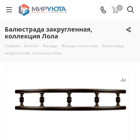
0
Балюстрада закругленная,
коллекция Лола
Главная
-
Каталог
-
Фасады
-
Фасады из массива
-
Балюстрада
закругленная, коллекция Лола