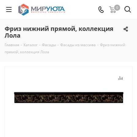
0
Фриз нижний прямой, коллекция
Лола
Главная
-
Каталог
-
Фасады
-
Фасады из массива
-
Фриз нижний
прямой, коллекция Лола