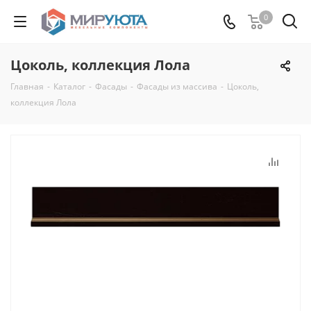
0
Цоколь, коллекция Лола
Главная
-
Каталог
-
Фасады
-
Фасады из массива
-
Цоколь,
коллекция Лола