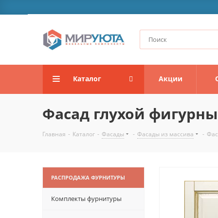
Каталог
Акции
Фасад глухой фигурны
Главная
-
Каталог
-
Фасады
-
Фасады из массива
-
Фас
РАСПРОДАЖА ФУРНИТУРЫ
Комплекты фурнитуры