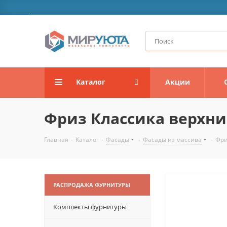
Каталог
Акции
Фриз Классика верхни
Главная
-
Каталог
-
Фасады
-
Фасады из массива
-
Фри
РАСПРОДАЖА ФУРНИТУРЫ
Комплекты фурнитуры