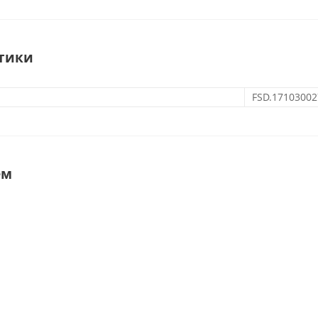
тики
FSD.17103002
ем