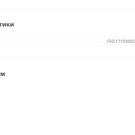
тики
FSD.17103002
ем