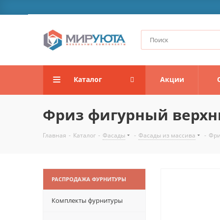
Каталог
Акции
Фриз фигурный верхн
Главная
-
Каталог
-
Фасады
-
Фасады из массива
-
Фри
РАСПРОДАЖА ФУРНИТУРЫ
Комплекты фурнитуры