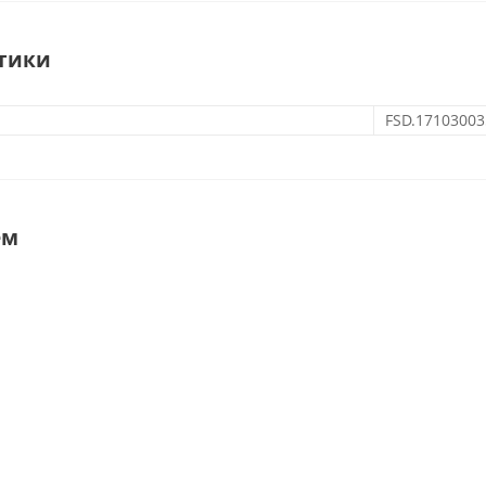
тики
FSD.17103003
ем