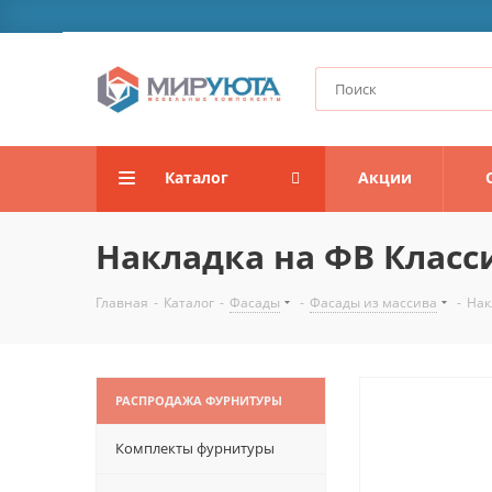
Каталог
Акции
Накладка на ФВ Класс
Главная
-
Каталог
-
Фасады
-
Фасады из массива
-
Нак
РАСПРОДАЖА ФУРНИТУРЫ
Комплекты фурнитуры