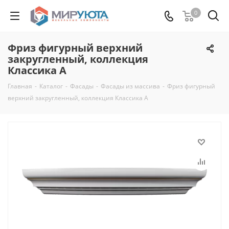
0
Фриз фигурный верхний
закругленный, коллекция
Классика А
Главная
-
Каталог
-
Фасады
-
Фасады из массива
-
Фриз фигурный
верхний закругленный, коллекция Классика А