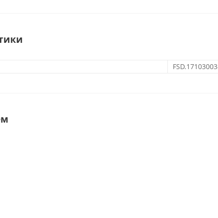
тики
FSD.17103003
ем