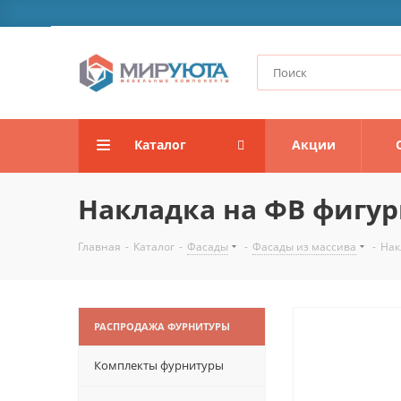
Каталог
Акции
Накладка на ФВ фигур
Главная
-
Каталог
-
Фасады
-
Фасады из массива
-
Нак
РАСПРОДАЖА ФУРНИТУРЫ
Комплекты фурнитуры