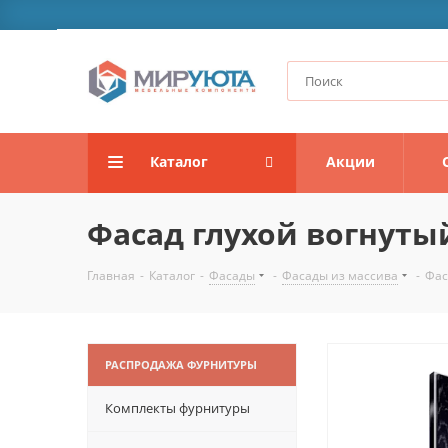
Каталог
Акции
Фасад глухой вогнуты
Главная
-
Каталог
-
Фасады
-
Фасады из массива
-
Фас
РАСПРОДАЖА ФУРНИТУРЫ
Комплекты фурнитуры