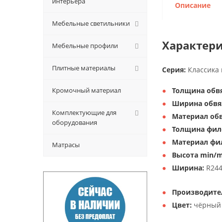
интерьера
Описание
Мебельные светильники
Характери
Мебельные профили
Плитные материалы
Серия:
Классика 
Кромочный материал
Толщина обвя
Ширина обвя
Комплектующие для
Материал обв
оборудования
Толщина фил
Материал фи
Матрасы
Высота min/m
Ширина:
R24
Производите
Цвет:
чёрный 