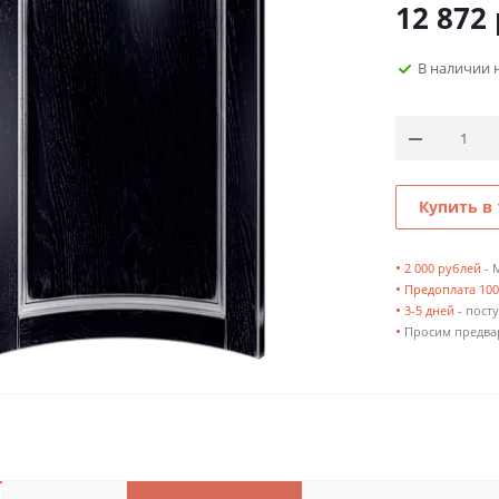
12 872
В наличии 
Купить в 
•
2 000 рублей
- 
•
Предоплата 10
•
3-5 дней
- посту
•
Просим предвар