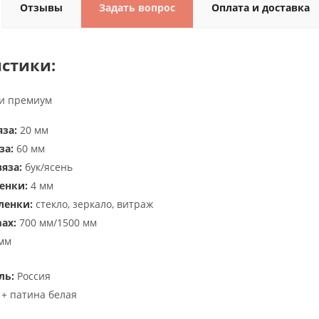
Отзывы
Задать вопрос
Оплата и доставка
стики:
и премиум
за:
20 мм
за:
60 мм
яза:
бук/ясень
енки:
4 мм
ленки:
стекло, зеркало, витраж
ax:
700 мм/1500 мм
мм
ль:
Россия
+ патина белая