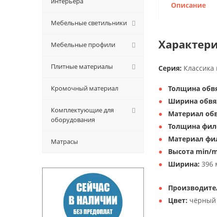
интерьера
Описание
Мебельные светильники
Характери
Мебельные профили
Плитные материалы
Серия:
Классика 
Кромочный материал
Толщина обвя
Ширина обвя
Комплектующие для
Материал обв
оборудования
Толщина фил
Материал фи
Матрасы
Высота min/m
Ширина:
396 
Производите
Цвет:
чёрный 