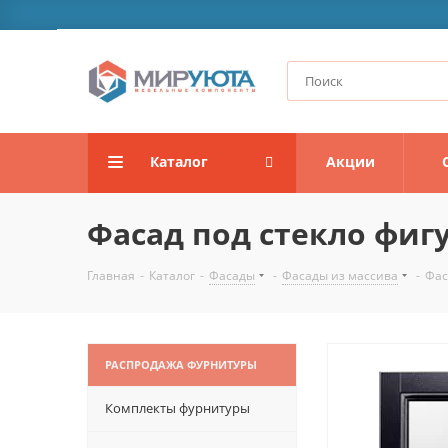
Каталог
Акции
Фасад под стекло фиг
Главная
-
Каталог
-
Фасады
-
Фасады из массива
-
Фас
РАСПРОДАЖА ФУРНИТУРЫ
Комплекты фурнитуры