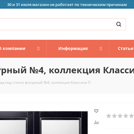
30 и 31 июля магазин не работает по техническим причинам
О компании
Информация
Статьи
урный №4, коллекция Класс
ад под стекло фигурный №4, коллекция Классика П