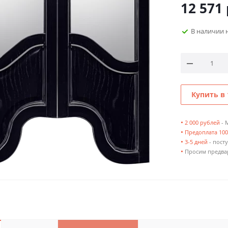
12 571
В наличии 
Купить в 
•
2 000 рублей
- 
•
Предоплата 10
•
3-5 дней
- посту
•
Просим предвар