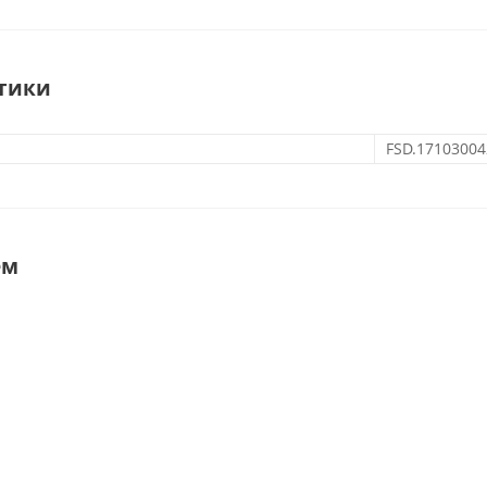
тики
FSD.17103004
ем