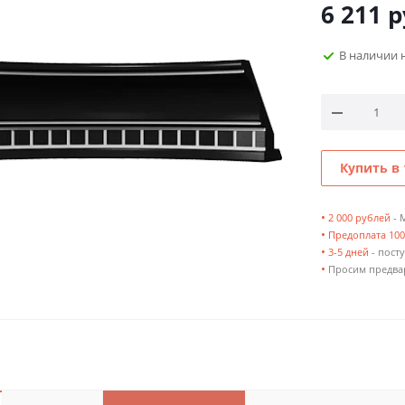
6 211
р
В наличии 
Купить в 
•
2 000 рублей
- 
•
Предоплата 10
•
3-5 дней
- посту
•
Просим предвар