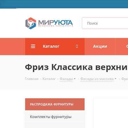
Каталог
Акции
Фриз Классика верхни
Главная
-
Каталог
-
Фасады
-
Фасады из массива
-
Фри
РАСПРОДАЖА ФУРНИТУРЫ
Комплекты фурнитуры