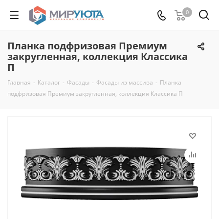
0
Планка подфризовая Премиум
закругленная, коллекция Классика
П
Главная
-
Каталог
-
Фасады
-
Фасады из массива
-
Планка
подфризовая Премиум закругленная, коллекция Классика П