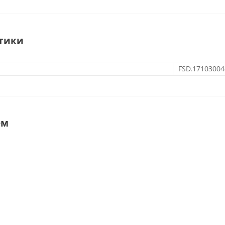
тики
FSD.17103004
ем