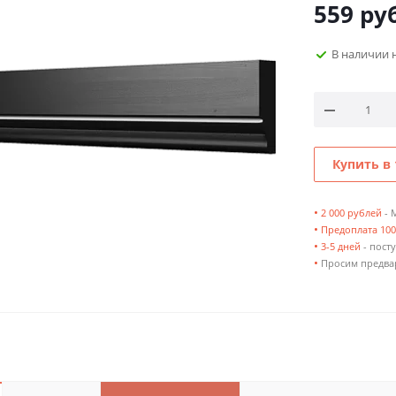
559
руб
В наличии 
Купить в 
•
2 000 рублей
- 
•
Предоплата 10
•
3-5 дней
- посту
•
Просим предвар