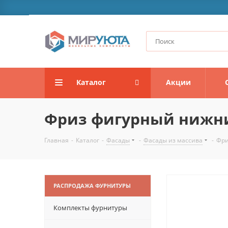
Каталог
Акции
Фриз фигурный нижни
Главная
-
Каталог
-
Фасады
-
Фасады из массива
-
Фри
РАСПРОДАЖА ФУРНИТУРЫ
Комплекты фурнитуры