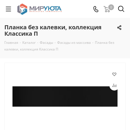
0
Планка без калевки, коллекция
Классика П
Главная
-
Каталог
-
Фасады
-
Фасады из массива
-
Планка без
калевки, коллекция Классика П