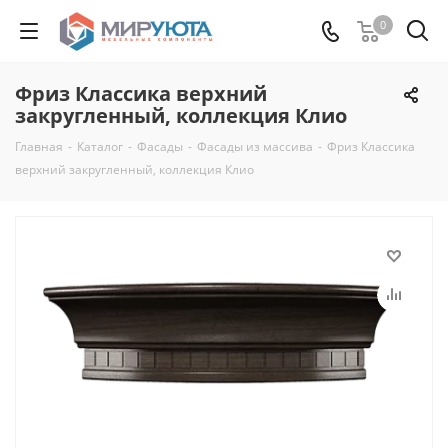
0
Фриз Классика верхний
закругленный, коллекция Клио
Главная
-
Каталог
-
Фасады
-
Фасады из массива
-
Фриз Классика
верхний закругленный, коллекция Клио