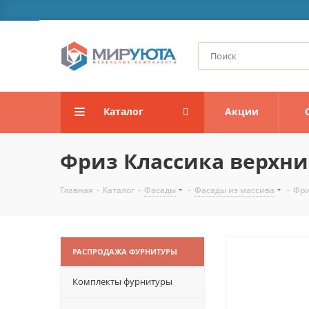
Каталог
Акции
Фриз Классика верхни
Главная
-
Каталог
-
Фасады
-
Фасады из массива
-
Фри
РАСПРОДАЖА ФУРНИТУРЫ
Комплекты фурнитуры