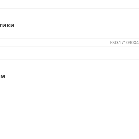
тики
FSD.17103004
ем