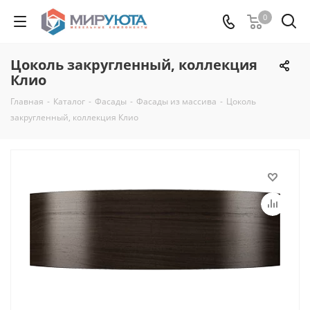
0
Цоколь закругленный, коллекция
Клио
Главная
-
Каталог
-
Фасады
-
Фасады из массива
-
Цоколь
закругленный, коллекция Клио