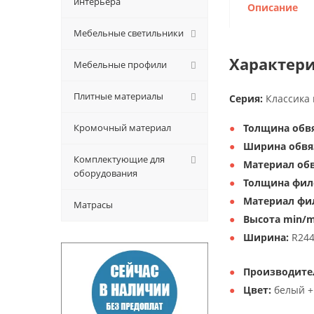
интерьера
Описание
Мебельные светильники
Характери
Мебельные профили
Плитные материалы
Серия:
Классика 
Кромочный материал
Толщина обвя
Ширина обвя
Комплектующие для
Материал обв
оборудования
Толщина фил
Материал фи
Матрасы
Высота min/m
Ширина:
R24
Производите
Цвет:
белый +