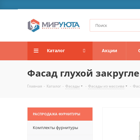
Каталог
Акции
Фасад глухой закругл
Главная
-
Каталог
-
Фасады
-
Фасады из массива
-
Фас
РАСПРОДАЖА ФУРНИТУРЫ
Комплекты фурнитуры