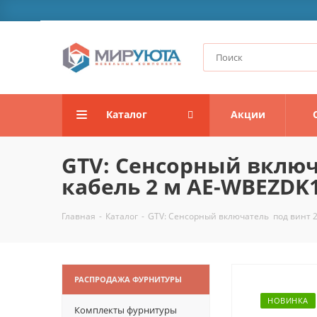
Каталог
Акции
GTV: Сенсорный включ
кабель 2 м AE-WBEZDK1
Главная
-
Каталог
-
GTV: Сенсорный включатель под винт 2
РАСПРОДАЖА ФУРНИТУРЫ
НОВИНКА
Комплекты фурнитуры