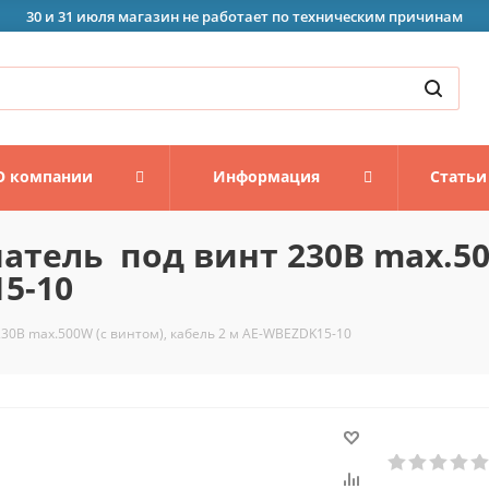
30 и 31 июля магазин не работает по техническим причинам
О компании
Информация
Статьи
атель под винт 230В max.50
5-10
30В max.500W (с винтом), кабель 2 м AE-WBEZDK15-10