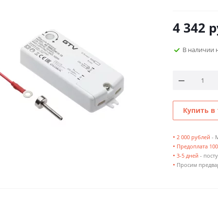
4 342
р
В наличии 
Купить в 
•
2 000 рублей
- 
•
Предоплата 10
•
3-5 дней
- посту
•
Просим предвар