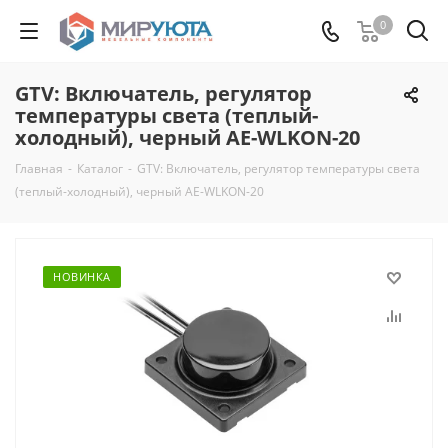
0
GTV: Включатель, регулятор
температуры света (теплый-
холодный), черный AE-WLKON-20
Главная
-
Каталог
-
GTV: Включатель, регулятор температуры света
(теплый-холодный), черный AE-WLKON-20
НОВИНКА