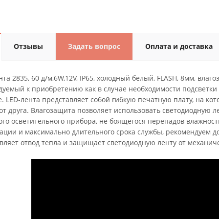
Отзывы
Задать вопрос
Оплата и доставка
та 2835, 60 д/м,6W,12V, IP65, холодный белый, FLASH, 8мм, в
дуемый к приобретению как в случае необходимости подсветки 
е. LED-лента представляет собой гибкую печатную плату, на к
от друга. Влагозащита позволяет использовать светодиодную лен
ого осветительного прибора, не боящегося перепадов влажнос
тации и максимально длительного срока службы, рекомендуем
вляет отвод тепла и защищает светодиодную ленту от механич