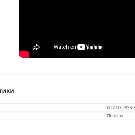
тики
GTV.LD-2835-
Польша