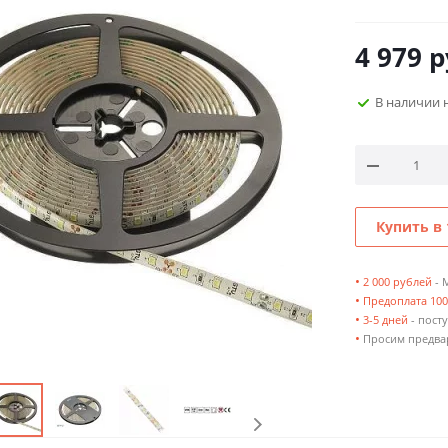
4 979
р
В наличии 
Купить в 
•
2 000 рублей
- 
•
Предоплата 10
•
3-5 дней
- посту
•
Просим предвар