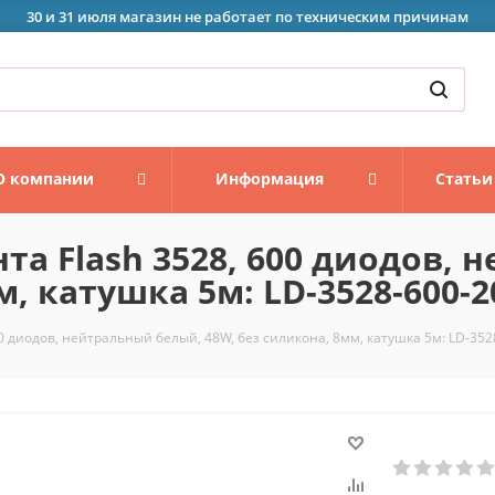
30 и 31 июля магазин не работает по техническим причинам
О компании
Информация
Статьи
та Flash 3528, 600 диодов,
м, катушка 5м: LD-3528-600-2
00 диодов, нейтральный белый, 48W, без силикона, 8мм, катушка 5м: LD-352