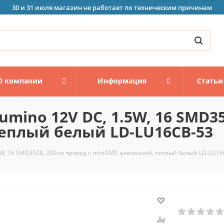
30 и 31 июля магазин не работает по техническим причинам
О компании
Информация
Статьи
umino 12V DC, 1.5W, 16 SMD35
еплый белый LD-LU16CB-53
5W, 16 SMD3528, 200см провод с miniAMP, алюминий, теплый белый LD-LU16