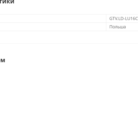
тики
GTV.LD-LU16C
Польша
ем