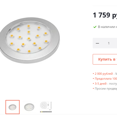
1 759
р
В наличии 
Купить в 
•
2 000 рублей
- 
•
Предоплата 10
•
3-5 дней
- посту
•
Просим предвар