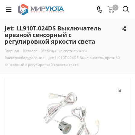
0
Jet: LL910T.024DS Выключатель
врезной сенсорный с
регулировкой яркости света
Главная
-
Каталог
-
Мебельные светильники
-
Электрооборудование
-
Jet: LL910T.024DS Выключатель врезной
сенсорный с регулировкой яркости света