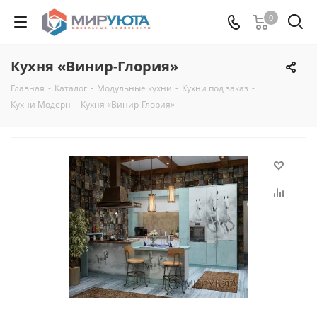
0
Кухня «Винир-Глория»
Главная
-
Каталог
-
Модульные кухни
-
Кухни под заказ
-
Кухни Модерн
-
Кухня «Винир-Глория»