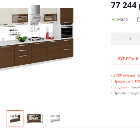
77 244
Мало
Купить в 
•
2 000 рублей
- 
•
Предоплата 10
•
3-5 дней
- посту
•
Просим предвар