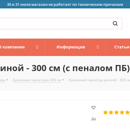
30 и 31 июля магазин не работает по техническим причинам
О компании
Информация
Статьи
ной - 300 см (с пеналом ПБ)
уры
-
Кухонные гарнитуры 300 см
-
Кухонный гарнитур длиной - 300 см