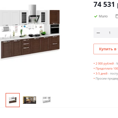
74 531
Мало
Купить в 
•
2 000 рублей
- 
•
Предоплата 10
•
3-5 дней
- посту
•
Просим предвар