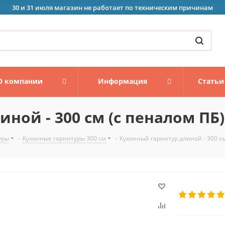
30 и 31 июля магазин не работает по техническим причинам
О компании
Информация
Статьи
ной - 300 см (с пеналом ПБ)
уры
-
Кухонные гарнитуры 300 см
-
Кухонный гарнитур длиной - 300 см