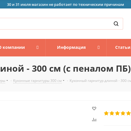
30 и 31 июля магазин не работает по техническим причинам
О компании
Информация
Статьи
ной - 300 см (с пеналом ПБ)
уры
-
Кухонные гарнитуры 300 см
-
Кухонный гарнитур длиной - 300 см