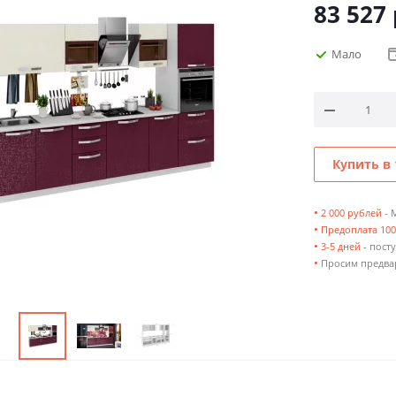
83 527
Мало
Купить в 
•
2 000 рублей
- 
•
Предоплата 10
•
3-5 дней
- посту
•
Просим предвар