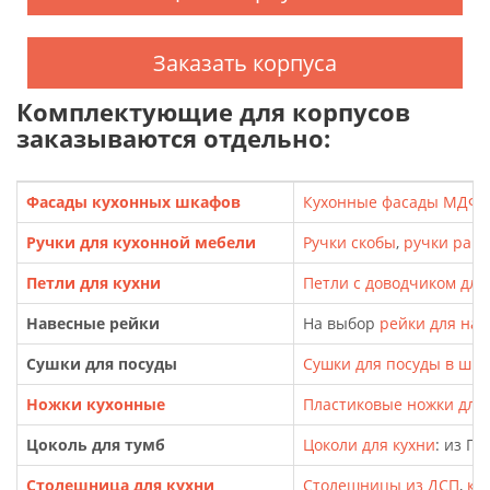
Заказать корпуса
Комплектующие для корпусов
заказываются отдельно:
Фасады кухонных шкафов
Кухонные фасады МДФ
,
Ручки для кухонной мебели
Ручки скобы
,
ручки рак
Петли для кухни
Петли с доводчиком для
Навесные рейки
На выбор
рейки для на
Сушки для посуды
Сушки для посуды в шк
Ножки кухонные
Пластиковые ножки для т
Цоколь для тумб
Цоколи для кухни
: из П
Столешница для кухни
Столешницы из ДСП
,
кр