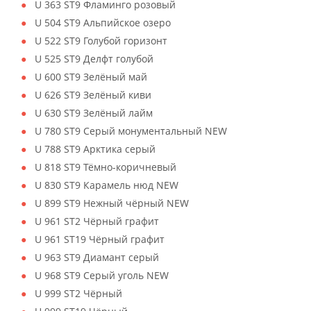
U 363 ST9 Фламинго розовый
U 504 ST9 Альпийское озеро
U 522 ST9 Голубой горизонт
U 525 ST9 Делфт голубой
U 600 ST9 Зелёный май
U 626 ST9 Зелёный киви
U 630 ST9 Зелёный лайм
U 780 ST9 Серый монументальный NEW
U 788 ST9 Арктика серый
U 818 ST9 Тёмно-коричневый
U 830 ST9 Карамель нюд NEW
U 899 ST9 Нежный чёрный NEW
U 961 ST2 Чёрный графит
U 961 ST19 Чёрный графит
U 963 ST9 Диамант серый
U 968 ST9 Серый уголь NEW
U 999 ST2 Чёрный