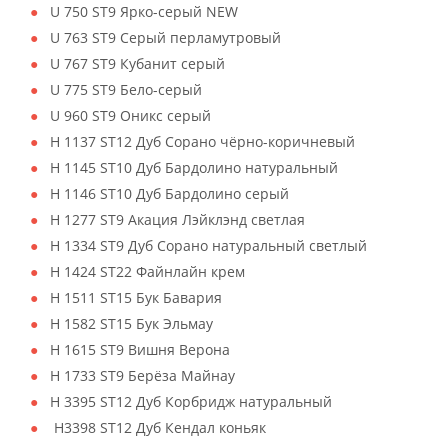
U 750 ST9 Ярко-серый NEW
U 763 ST9 Серый перламутровый
U 767 ST9 Кубанит серый
U 775 ST9 Бело-серый
U 960 ST9 Оникс серый
H 1137 ST12 Дуб Сорано чёрно-коричневый
H 1145 ST10 Дуб Бардолино натуральный
H 1146 ST10 Дуб Бардолино серый
H 1277 ST9 Акация Лэйклэнд светлая
H 1334 ST9 Дуб Сорано натуральный светлый
H 1424 ST22 Файнлайн крем
H 1511 ST15 Бук Бавария
H 1582 ST15 Бук Эльмау
H 1615 ST9 Вишня Верона
H 1733 ST9 Берёза Майнау
H 3395 ST12 Дуб Корбридж натуральный
H3398 ST12 Дуб Кендал коньяк