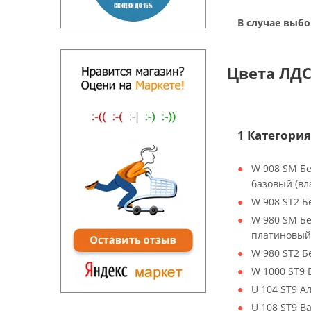
В случае выбо
Цвета ЛДС
1 Категория
W 908 SM Б
базовый (вл
W 908 ST2 
W 980 SM Б
платиновый
W 980 ST2 
W 1000 ST9
U 104 ST9 А
U 108 ST9 