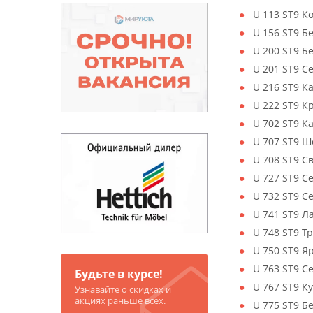
U 113 ST9 К
U 156 ST9 Б
U 200 ST9 
U 201 ST9 С
U 216 ST9 К
U 222 ST9 К
U 702 ST9 
U 707 ST9 Ш
U 708 ST9 С
U 727 ST9 С
U 732 ST9 
U 741 ST9 Л
U 748 ST9 
U 750 ST9 
U 763 ST9 
Будьте в курсе!
U 767 ST9 К
Узнавайте о скидках и
акциях раньше всех.
U 775 ST9 Б