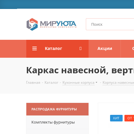
Каталог
Акции
Каркас навесной, верт
Главная
-
Каталог
-
Кухонные корпуса
-
Корпуса навесны
РАСПРОДАЖА ФУРНИТУРЫ
ХИТ
ОТ 
Комплекты фурнитуры