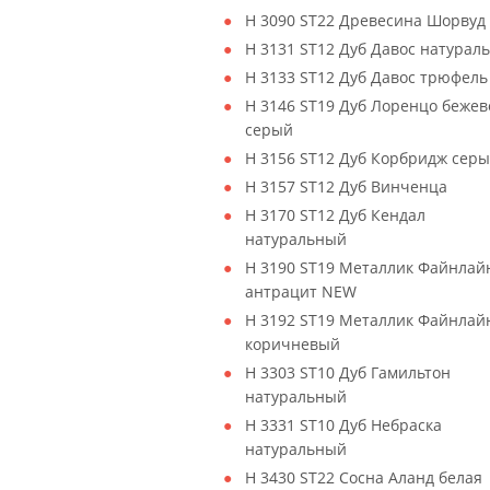
H 3090 ST22 Древесина Шорвуд
H 3131 ST12 Дуб Давос натурал
H 3133 ST12 Дуб Давос трюфель
H 3146 ST19 Дуб Лоренцо бежев
серый
H 3156 ST12 Дуб Корбридж сер
H 3157 ST12 Дуб Винченца
H 3170 ST12 Дуб Кендал
натуральный
H 3190 ST19 Металлик Файнлай
антрацит NEW
H 3192 ST19 Металлик Файнлай
коричневый
H 3303 ST10 Дуб Гамильтон
натуральный
H 3331 ST10 Дуб Небраска
натуральный
H 3430 ST22 Сосна Аланд белая