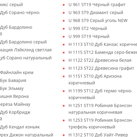
никс серый
U 961 ST19 Чёрный графит
 Дуб Сорано чёрно-
U 963 ST9 Диамант серый
й
U 968 ST9 Серый уголь NEW
 Дуб Бардолино
U 999 ST2 Чёрный
й
U 999 ST19 Чёрный
 Дуб Бардолино серый
H 1113 ST10 Дуб Канзас коричн
Акация Лэйклэнд светлая
H 1115 ST12 Баменда серо-беж
Дуб Сорано натуральный
H 1122 ST22 Древесина белая
H 1123 ST22 Древесина графит
 Файнлайн крем
H 1151 ST10 Дуб Аризона
 Бук Бавария
коричневый
 Бук Эльмау
H 1199 ST12 Дуб термо чёрно-
 Вишня Верона
коричневый
Берёза Майнау
H 1251 ST19 Робиния Брэнсон
 Дуб Корбридж
натуральная коричневая
й
H 1253 ST19 Робиния Брэнсон
Дуб Кендал коньяк
трюфель коричневый
 Орех Дижон натуральный
H 1312 ST10 Дуб Уайт-Ривер