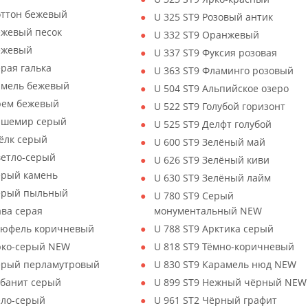
оттон бежевый
U 325 ST9 Розовый антик
ежевый песок
U 332 ST9 Оранжевый
Бежевый
U 337 ST9 Фуксия розовая
ерая галька
U 363 ST9 Фламинго розовый
амель бежевый
U 504 ST9 Альпийское озеро
рем бежевый
U 522 ST9 Голубой горизонт
Кашемир серый
U 525 ST9 Делфт голубой
ёлк серый
U 600 ST9 Зелёный май
ветло-серый
U 626 ST9 Зелёный киви
ерый камень
U 630 ST9 Зелёный лайм
Серый пыльный
U 780 ST9 Серый
ава серая
монументальный NEW
Трюфель коричневый
U 788 ST9 Арктика серый
Ярко-серый NEW
U 818 ST9 Тёмно-коричневый
Серый перламутровый
U 830 ST9 Карамель нюд NEW
убанит серый
U 899 ST9 Нежный чёрный NEW
ело-серый
U 961 ST2 Чёрный графит