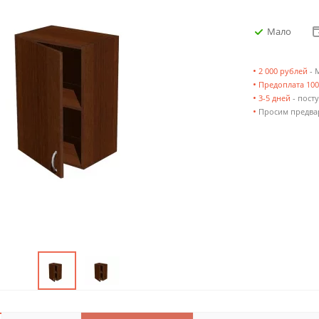
Мало
•
2 000 рублей
- 
•
Предоплата 10
•
3-5 дней
- посту
•
Просим предвар