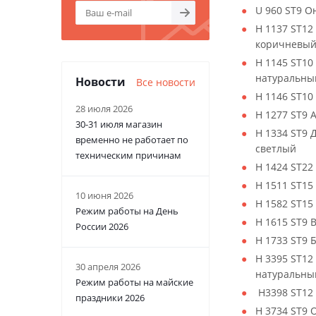
U 960 ST9 О
H 1137 ST12
коричневы
H 1145 ST10
натуральны
Новости
Все новости
H 1146 ST10
28 июля 2026
H 1277 ST9 
30-31 июля магазин
H 1334 ST9 
временно не работает по
светлый
техническим причинам
H 1424 ST22
H 1511 ST15
10 июня 2026
H 1582 ST15
Режим работы на День
H 1615 ST9
России 2026
H 1733 ST9 
H 3395 ST12
30 апреля 2026
натуральны
Режим работы на майские
H3398 ST12 
праздники 2026
H 3734 ST9