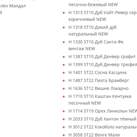
песочно-бежевый NEW
Клён Мандал
й
H 1313 ST10 Дуб Уайт-Ривер сер
коричневый NEW
H 1318 ST10 Дикий дуб
натуральный NEW
H 1330 ST10 Дуб Санта-Фе
винтаж NEW
H 1387 ST10 Дуб Денвер графит
H 1399 ST10 Дуб Денвер трюфе
H 1401 ST22 Сосна Касцина
H 1487 ST22 Пихта Брамберг
H 1636 ST12 Вишня Локарно
H 1710 ST10 Каштан Кентукки
песочный NEW
H 1714 ST19 Орех Линкольн NE
H 2033 ST10 Дуб Хантон тёмны
H 3012 ST22 Кокоболо натураль
H 3058 ST22 Венге Мали