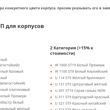
ра конкретного цвета корпуса, просим указывать его в заяв
П для корпусов
2 Категория (+15% к
стоимости)
елый
агостойкий)
W 1000 ST19 Белый Премиум
Белый базовый
W 1100 ST9 Белый Альпийский
елый
U 114 ST9 Жёлтый бриллиант
(влагостойкий)
U 131 ST9 Цитрусовый жёлтый
Белый платиновый
U 201 ST19 Серая галька NEW
 Белый Премиум
U 311 ST9 Бургундский красный
лебастр белый
U 321 ST9 Красный китайский
Ванильный жёлтый
U 323 ST9 Ярко-красный