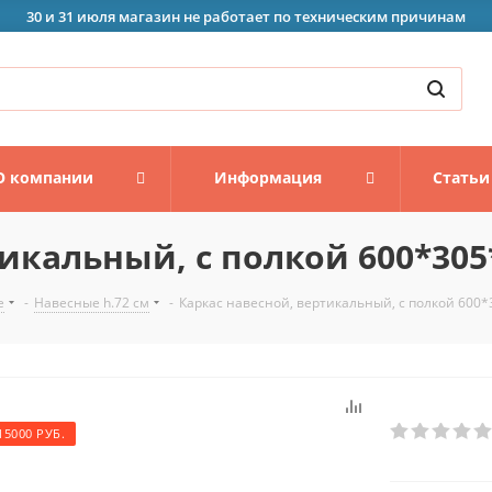
30 и 31 июля магазин не работает по техническим причинам
О компании
Информация
Статьи
икальный, с полкой 600*305
е
-
Навесные h.72 см
-
Каркас навесной, вертикальный, с полкой 600
15000 РУБ.