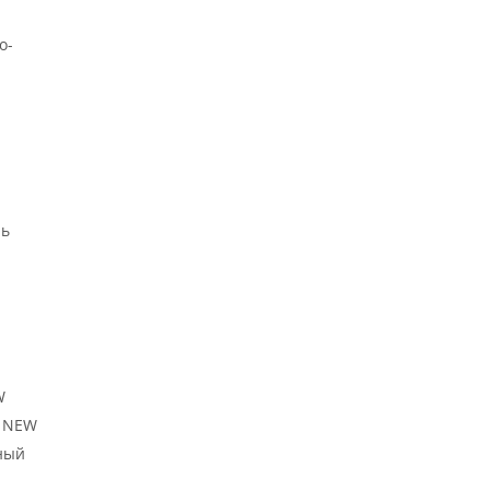
о-
ль
W
й NEW
ный