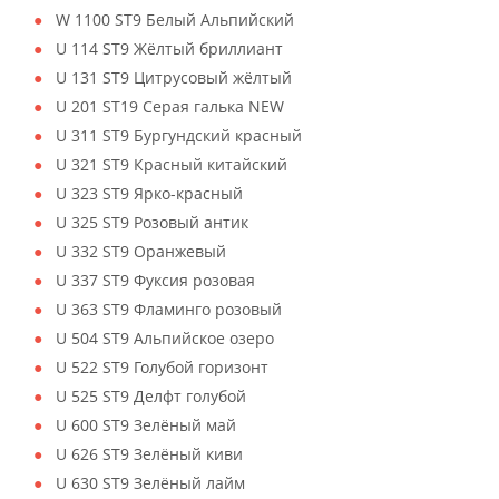
W 1100 ST9 Белый Альпийский
U 114 ST9 Жёлтый бриллиант
U 131 ST9 Цитрусовый жёлтый
U 201 ST19 Серая галька NEW
U 311 ST9 Бургундский красный
U 321 ST9 Красный китайский
U 323 ST9 Ярко-красный
U 325 ST9 Розовый антик
U 332 ST9 Оранжевый
U 337 ST9 Фуксия розовая
U 363 ST9 Фламинго розовый
U 504 ST9 Альпийское озеро
U 522 ST9 Голубой горизонт
U 525 ST9 Делфт голубой
U 600 ST9 Зелёный май
U 626 ST9 Зелёный киви
U 630 ST9 Зелёный лайм