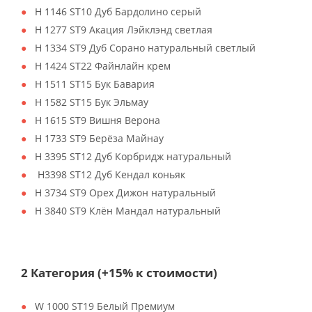
H 1146 ST10 Дуб Бардолино серый
H 1277 ST9 Акация Лэйклэнд светлая
H 1334 ST9 Дуб Сорано натуральный светлый
H 1424 ST22 Файнлайн крем
H 1511 ST15 Бук Бавария
H 1582 ST15 Бук Эльмау
H 1615 ST9 Вишня Верона
H 1733 ST9 Берёза Майнау
H 3395 ST12 Дуб Корбридж натуральный
H3398 ST12 Дуб Кендал коньяк
H 3734 ST9 Орех Дижон натуральный
H 3840 ST9 Клён Мандал натуральный
2 Категория (+15% к стоимости)
W 1000 ST19 Белый Премиум