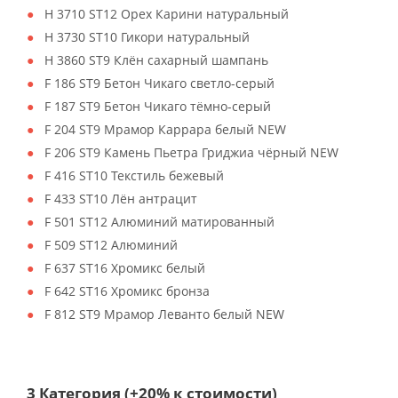
H 3710 ST12 Орех Карини натуральный
H 3730 ST10 Гикори натуральный
H 3860 ST9 Клён сахарный шампань
F 186 ST9 Бетон Чикаго светло-серый
F 187 ST9 Бетон Чикаго тёмно-серый
F 204 ST9 Мрамор Каррара белый NEW
F 206 ST9 Камень Пьетра Гриджиа чёрный NEW
F 416 ST10 Текстиль бежевый
F 433 ST10 Лён антрацит
F 501 ST12 Алюминий матированный
F 509 ST12 Алюминий
F 637 ST16 Хромикс белый
F 642 ST16 Хромикс бронза
F 812 ST9 Мрамор Леванто белый NEW
3 Категория (+20% к стоимости)