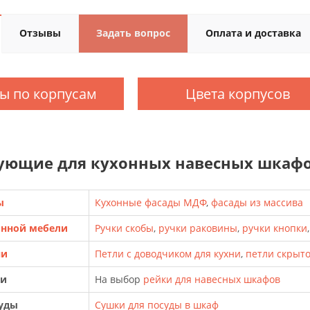
Отзывы
Задать вопрос
Оплата и доставка
ы по корпусам
Цвета корпусов
ующие для кухонных навесных шкафов
ы
Кухонные фасады МДФ
,
фасады из массива
онной мебели
Ручки скобы
,
ручки раковины
,
ручки кнопки
ни
Петли с доводчиком для кухни
,
петли скрыт
ки
На выбор
рейки для навесных шкафов
суды
Сушки для посуды в шкаф