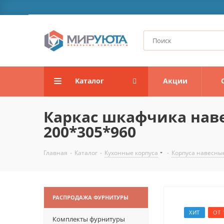
Каталог
Акции
Каркас шкафчика наве
200*305*960
Главная
-
Каталог
-
Кухонные корпуса
-
Корпуса навесны
РАСПРОДАЖА ФУРНИТУРЫ
ХИТ
ОТ 
Комплекты фурнитуры