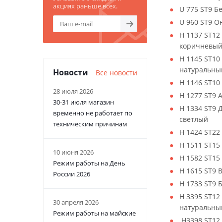
акциях раньше всех.
U 775 ST9 Б
U 960 ST9 О
H 1137 ST12
коричневы
H 1145 ST10
натуральны
Новости
Все новости
H 1146 ST10
28 июля 2026
H 1277 ST9 
30-31 июля магазин
H 1334 ST9 
временно не работает по
светлый
техническим причинам
H 1424 ST22
H 1511 ST15
10 июня 2026
H 1582 ST15
Режим работы на День
H 1615 ST9
России 2026
H 1733 ST9 
H 3395 ST12
30 апреля 2026
натуральны
Режим работы на майские
H3398 ST12 