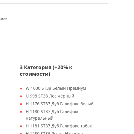
ке:
3 Категория (+20% к
стоимости)
W 1000 ST38 Белый Премиум
U 998 ST38 Лес чёрный
H 1176 ST37 Дуб Галифакс белый
H 1180 ST37 Дуб Галифакс
натуральный
H 1181 ST37 Дуб Галифакс табак
H 1250 ST36 Ясень Наварра