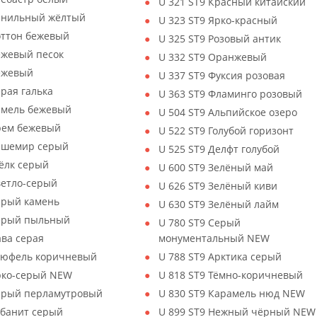
U 321 ST9 Красный китайский
Ванильный жёлтый
U 323 ST9 Ярко-красный
оттон бежевый
U 325 ST9 Розовый антик
ежевый песок
U 332 ST9 Оранжевый
Бежевый
U 337 ST9 Фуксия розовая
ерая галька
U 363 ST9 Фламинго розовый
амель бежевый
U 504 ST9 Альпийское озеро
рем бежевый
U 522 ST9 Голубой горизонт
Кашемир серый
U 525 ST9 Делфт голубой
ёлк серый
U 600 ST9 Зелёный май
ветло-серый
U 626 ST9 Зелёный киви
ерый камень
U 630 ST9 Зелёный лайм
Серый пыльный
U 780 ST9 Серый
ава серая
монументальный NEW
Трюфель коричневый
U 788 ST9 Арктика серый
Ярко-серый NEW
U 818 ST9 Тёмно-коричневый
Серый перламутровый
U 830 ST9 Карамель нюд NEW
убанит серый
U 899 ST9 Нежный чёрный NEW