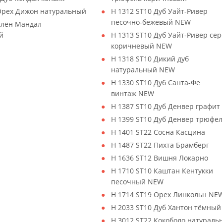
 Орех Дижон натуральный
H 1312 ST10 Дуб Уайт-Ривер
песочно-бежевый NEW
Клён Мандал
й
H 1313 ST10 Дуб Уайт-Ривер сер
коричневый NEW
H 1318 ST10 Дикий дуб
натуральный NEW
H 1330 ST10 Дуб Санта-Фе
винтаж NEW
H 1387 ST10 Дуб Денвер графит
H 1399 ST10 Дуб Денвер трюфе
H 1401 ST22 Сосна Касцина
H 1487 ST22 Пихта Брамберг
H 1636 ST12 Вишня Локарно
H 1710 ST10 Каштан Кентукки
песочный NEW
H 1714 ST19 Орех Линкольн NE
H 2033 ST10 Дуб Хантон тёмны
H 3012 ST22 Кокоболо натураль