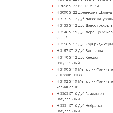
H 3058 ST22 Венге Мали
H 3090 ST22 Древесина Шорвуд
H 3131 ST12 Дуб Давос натурал
H 3133 ST12 Дуб Давос трюфель
H 3146 ST19 Дуб Лоренцо бежев
серый
H 3156 ST12 Дуб Корбридж сер
H 3157 ST12 Дуб Винченца
H 3170 ST12 Дуб Кендал
натуральный
H 3190 ST19 Металлик Файнлай
антрацит NEW
H 3192 ST19 Металлик Файнлай
коричневый
H 3303 ST10 Дуб Гамильтон
натуральный
H 3331 ST10 Дуб Небраска
натуральный