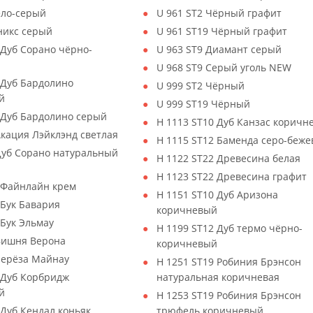
ело-серый
U 961 ST2 Чёрный графит
никс серый
U 961 ST19 Чёрный графит
 Дуб Сорано чёрно-
U 963 ST9 Диамант серый
й
U 968 ST9 Серый уголь NEW
 Дуб Бардолино
U 999 ST2 Чёрный
й
U 999 ST19 Чёрный
 Дуб Бардолино серый
H 1113 ST10 Дуб Канзас коричн
Акация Лэйклэнд светлая
H 1115 ST12 Баменда серо-беж
Дуб Сорано натуральный
H 1122 ST22 Древесина белая
H 1123 ST22 Древесина графит
 Файнлайн крем
H 1151 ST10 Дуб Аризона
 Бук Бавария
коричневый
 Бук Эльмау
H 1199 ST12 Дуб термо чёрно-
 Вишня Верона
коричневый
Берёза Майнау
H 1251 ST19 Робиния Брэнсон
 Дуб Корбридж
натуральная коричневая
й
H 1253 ST19 Робиния Брэнсон
Дуб Кендал коньяк
трюфель коричневый