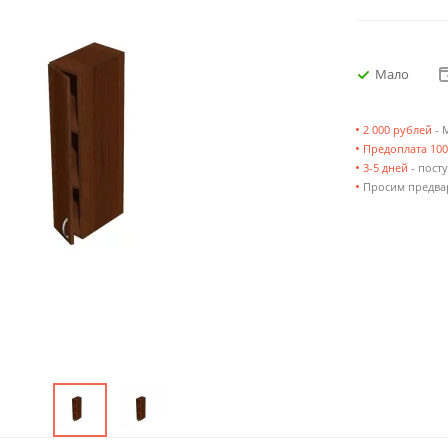
Мало
•
2 000 рублей
- 
•
Предоплата 10
•
3-5 дней
- посту
•
Просим предвар