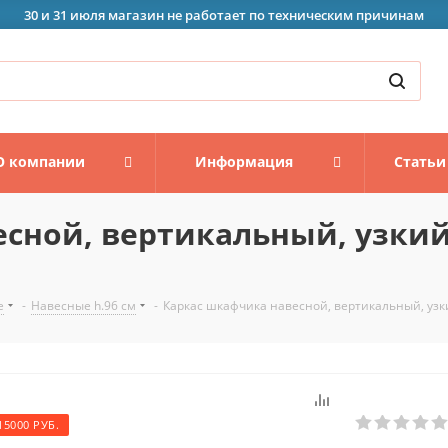
30 и 31 июля магазин не работает по техническим причинам
О компании
Информация
Статьи
сной, вертикальный, узкий
е
-
Навесные h.96 см
-
Каркас шкафчика навесной, вертикальный, узк
15000 РУБ.