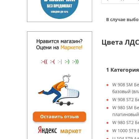
В случае выбо
Цвета ЛДС
1 Категория
W 908 SM Б
базовый (вл
W 908 ST2 
W 980 SM Б
платиновый
W 980 ST2 
W 1000 ST9
U 104 ST9 А