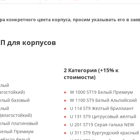
ра конкретного цвета корпуса, просим указывать его в заяв
П для корпусов
2 Категория (+15% к
стоимости)
елый
агостойкий)
W 1000 ST19 Белый Премиум
Белый базовый
W 1100 ST9 Белый Альпийский
елый
U 114 ST9 Жёлтый бриллиант
(влагостойкий)
U 131 ST9 Цитрусовый жёлтый
Белый платиновый
U 201 ST19 Серая галька NEW
 Белый Премиум
U 311 ST9 Бургундский красный
лебастр белый