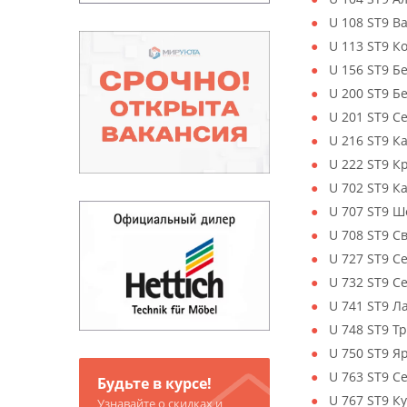
U 108 ST9 
U 113 ST9 К
U 156 ST9 Б
U 200 ST9 
U 201 ST9 С
U 216 ST9 К
U 222 ST9 К
U 702 ST9 
U 707 ST9 Ш
U 708 ST9 С
U 727 ST9 С
U 732 ST9 
U 741 ST9 Л
U 748 ST9 
U 750 ST9 
U 763 ST9 
Будьте в курсе!
U 767 ST9 К
Узнавайте о скидках и