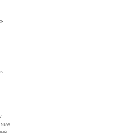
о-
ль
W
й NEW
ный