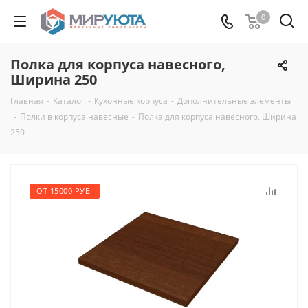
0
Полка для корпуса навесного,
Ширина 250
Главная
-
Каталог
-
Кухонные корпуса
-
Дополнительные элементы
-
Полки в корпуса навесные
-
Полка для корпуса навесного, Ширина
250
ОТ 15000 РУБ.