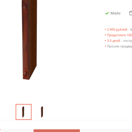
Мало
•
2 000 рублей
- 
•
Предоплата 10
•
3-5 дней
- посту
•
Просим предвар