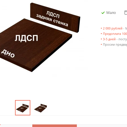
Мало
•
2 000 рублей
- 
•
Предоплата 10
•
3-5 дней
- посту
•
Просим предвар