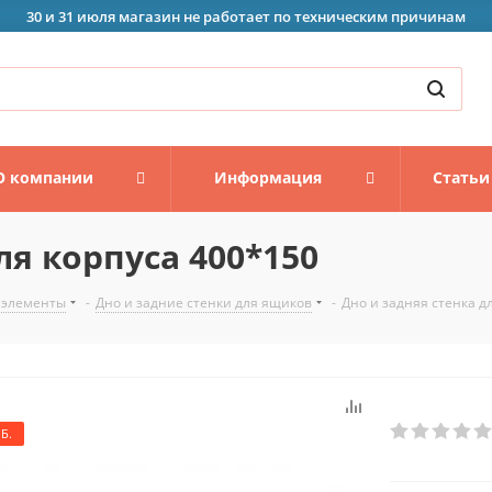
30 и 31 июля магазин не работает по техническим причинам
О компании
Информация
Статьи
ля корпуса 400*150
 элементы
-
Дно и задние стенки для ящиков
-
Дно и задняя стенка д
Б.