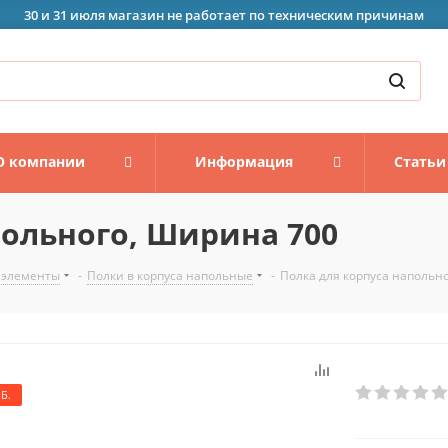
30 и 31 июля магазин не работает по техническим причинам
О компании
Информация
Статьи
польного, Ширина 700
 элементы
-
Полки в корпуса напольные
-
Полка для корпуса напольн
Б.