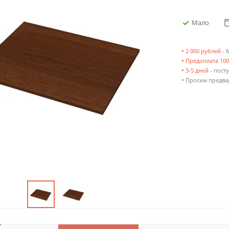
Мало
•
2 000 рублей
- 
•
Предоплата 10
•
3-5 дней
- посту
•
Просим предвар