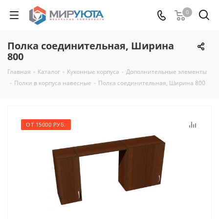
0
Полка соединительная, Ширина
800
Главная
-
Каталог
-
Кухонные корпуса
-
Дополнительные элементы
-
Полки в корпуса навесные
-
Полка соединительная, Ширина 800
ОТ 15000 РУБ.